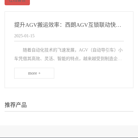
提升AGV搬运效率：西朗AGV互锁联动快速卷帘门无缝对接方案
2025-01-15
随着自动化技术的飞速发展，AGV（自动导引车）小
车凭借其高效、灵活、智能的特点，越来越受到制造企业
的青睐。AGV小车的应用不仅降低了人力成本，更显著提
more +
升了生产效率，缩短了投资回报周期。然而，在AG...
推荐产品