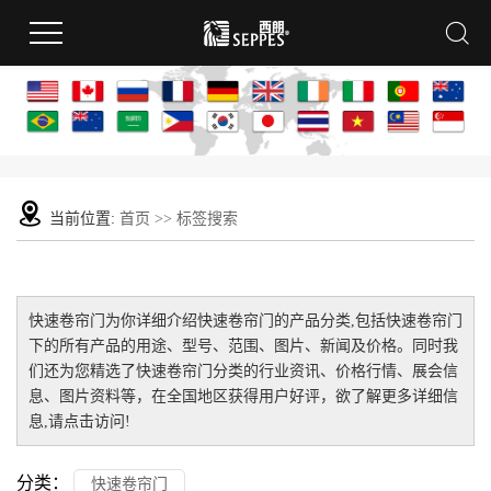
当前位置:
首页
>> 标签搜索
快速卷帘门
为你详细介绍
快速卷帘门
的产品分类,包括
快速卷帘门
下的所有产品的用途、型号、范围、图片、新闻及价格。同时我
们还为您精选了
快速卷帘门
分类的行业资讯、价格行情、展会信
息、图片资料等，在全国地区获得用户好评，欲了解更多详细信
息,请点击访问!
分类：
快速卷帘门