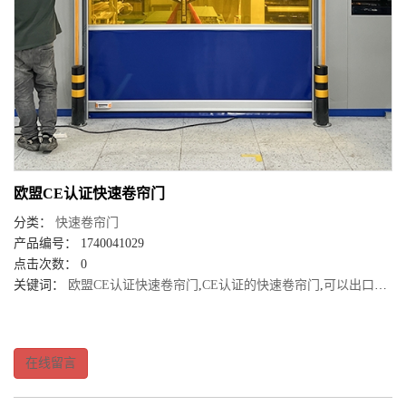
欧盟CE认证快速卷帘门
分类：
快速卷帘门
产品编号： 1740041029
点击次数： 0
关键词：
欧盟CE认证快速卷帘门
,
CE认证的快速卷帘门
,
可以出口欧盟的快速卷帘门
在线留言