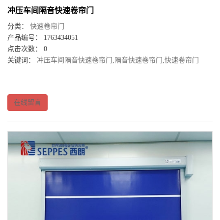
冲压车间隔音快速卷帘门
分类：
快速卷帘门
产品编号： 1763434051
点击次数： 0
关键词：
冲压车间隔音快速卷帘门
,
隔音快速卷帘门
,
快速卷帘门
在线留言