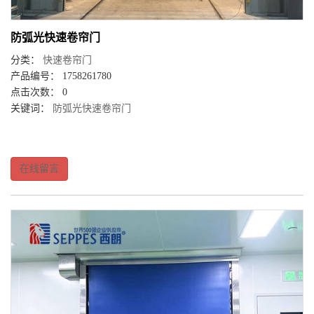
防弧光快速卷帘门
分类：
快速卷帘门
产品编号： 1758261780
点击次数： 0
关键词：
防弧光快速卷帘门
在线留言