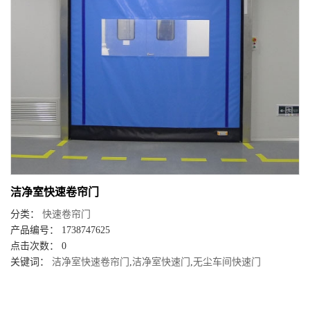
洁净室快速卷帘门
分类：
快速卷帘门
产品编号： 1738747625
点击次数： 0
关键词：
洁净室快速卷帘门
,
洁净室快速门
,
无尘车间快速门