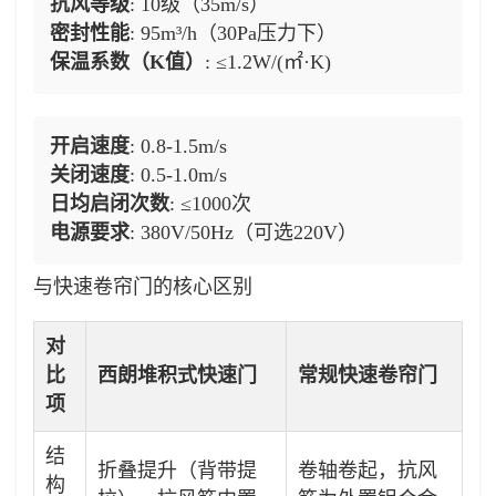
抗风等级
: 10级（35m/s）
密封性能
: 95m³/h（30Pa压力下）
保温系数（K值）
: ≤1.2W/(㎡·K)
开启速度
: 0.8-1.5m/s
关闭速度
: 0.5-1.0m/s
日均启闭次数
: ≤1000次
电源要求
: 380V/50Hz（可选220V）
与快速卷帘门的核心区别
对
比
西朗堆积式快速门
常规快速卷帘门
项
结
折叠提升（背带提
卷轴卷起，抗风
构