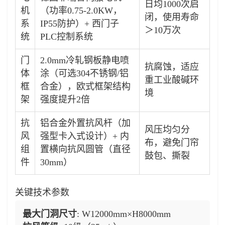
日均1000次启
机
（功率0.75-2.0KW，
闭，使用寿命
系
IP55防护）+ 西门子
＞10万次
统
PLC控制系统
门
2.0mm冷轧钢板静电喷
抗腐蚀，适应
体
涂（可选304不锈钢/铝
重工业酸碱环
框
合金），欧式框架结构
境
架
强度提升2倍
抗
铝合金外置抗风杆（加
风压均匀分
风
强型卡入式设计）+ 内
布，避免门帘
组
置横向抗风圆管（直径
鼓包、撕裂
件
30mm）
关键技术参数
最大门洞尺寸
: W12000mm×H8000mm