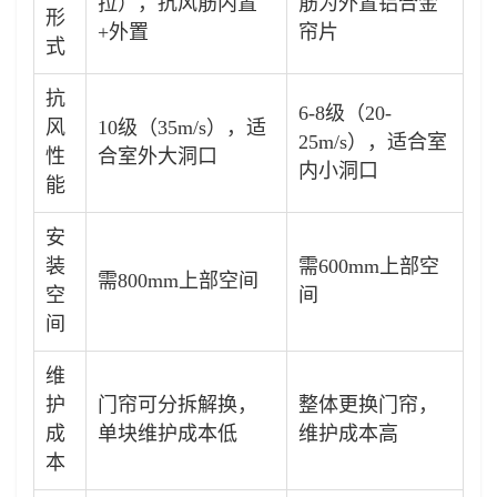
拉），抗风筋内置
筋为外置铝合金
形
+外置
帘片
式
抗
6-8级（20-
风
10级（35m/s），适
25m/s），适合室
性
合室外大洞口
内小洞口
能
安
装
需600mm上部空
需800mm上部空间
空
间
间
维
护
门帘可分拆解换，
整体更换门帘，
成
单块维护成本低
维护成本高
本