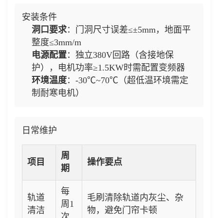
安装条件
洞口要求
：门洞尺寸误差≤±5mm，地面平
整度≤3mm/m
电源配置
：独立380V回路（含接地保
护），电机功率≥1.5KW时需配置变频器
环境温度
：-30℃~70℃（超低温环境需定
制耐寒电机）
日常维护
周
项目
操作要点
期
每
轨道
毛刷清除轨道内灰尘、杂
周1
清洁
物，避免门帘卡顿
次