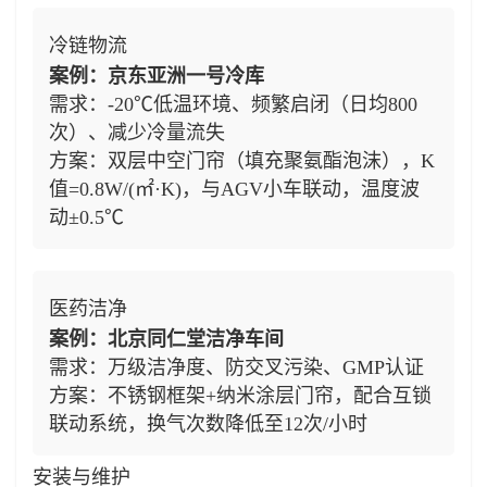
冷链物流
案例：京东亚洲一号冷库
需求：-20℃低温环境、频繁启闭（日均800
次）、减少冷量流失
方案：双层中空门帘（填充聚氨酯泡沫），K
值=0.8W/(㎡·K)，与AGV小车联动，温度波
动±0.5℃
医药洁净
案例：北京同仁堂洁净车间
需求：万级洁净度、防交叉污染、GMP认证
方案：不锈钢框架+纳米涂层门帘，配合互锁
联动系统，换气次数降低至12次/小时
安装与维护