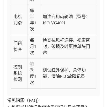
每
电机
半
加注专用齿轮油（型号：
润滑
年1
ISO VG460）
次
每
检查抗风杆连接、视窗密
门帘
月1
封，破损及时更换单块门
检查
次
帘
每
控制
季
测试红外保护、急停功
系统
度1
能，清除PLC故障记录
检测
次
常见问题（FAQ）