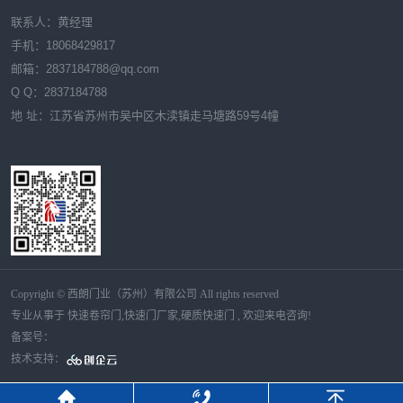
联系人：黄经理
手机：18068429817
邮箱：
2837184788
@qq.com
Q Q：
2837184788
地 址：江苏省苏州市吴中区木渎镇走马塘路59号4幢
Copyright © 西朗门业（苏州）有限公司 All rights reserved
专业从事于
快速卷帘门
,
快速门厂家
,
硬质快速门
, 欢迎来电咨询!
备案号：
技术支持：