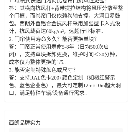
1. 堆积式快速门为何比卷帘门抗风性更强？
答：其横向抗风杆+背带提拉结构将风压分散至整
个门框，而卷帘门仅依赖卷轴支撑，大洞口易鼓
包。西朗外置铝合金抗风杆采用加强型卡入式设
计，抗风载荷达60kg/m²，远超行业标准。
2. 门帘使用寿命多久？能否更换单块？
答：门帘正常使用寿命5-8年（日均500次启
闭），支持单块拆卸更换，维护时间＜30分钟，
成本仅为整体更换的1/5。
3. 能否定制特殊颜色或尺寸？
答：支持RAL色卡200+颜色定制（如橘红警示
色、蓝色企业色），最大可定制12m×10m超大洞
口，满足特种车辆/设备通行需求。
西朗品牌实力