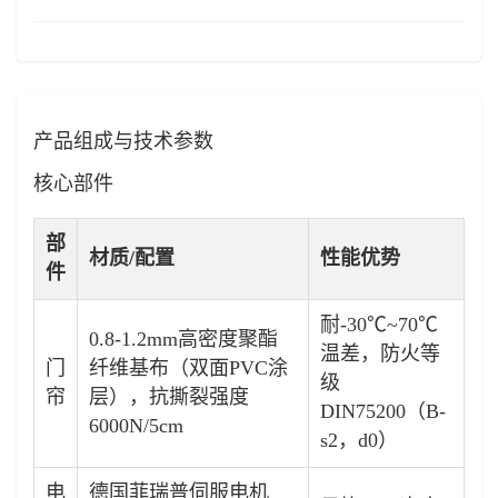
产品组成与技术参数
核心部件
部
材质/配置
性能优势
件
耐-30℃~70℃
0.8-1.2mm高密度聚酯
温差，防火等
门
纤维基布（双面PVC涂
级
帘
层），抗撕裂强度
DIN75200（B-
6000N/5cm
s2，d0）
电
德国菲瑞普伺服电机