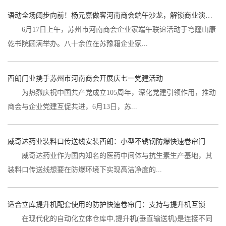
语动全场阔步向前！杨元嘉做客河南商会端午沙龙，解锁商业演讲破局之道
6月17日上午，苏州市河南商会企业家端午联谊活动于穹窿山康
乾书院圆满举办。八十余位在苏豫籍企业家...
西朗门业携手苏州市河南商会开展庆七一党建活动
为热烈庆祝中国共产党成立105周年，深化党建引领作用，推动
商会与企业党建互促共进，6月13日，苏...
威奇达药业装料口传送线安装西朗：小型不锈钢防爆快速卷帘门
威奇达药业作为国内知名的医药中间体与抗生素生产基地，其
装料口传送线想要在防爆环境下实现高洁净度的...
适合立库提升机配套使用的防护快速卷帘门：支持与提升机互锁
在现代化的自动化立体仓库中,提升机(垂直输送机)是连接不同