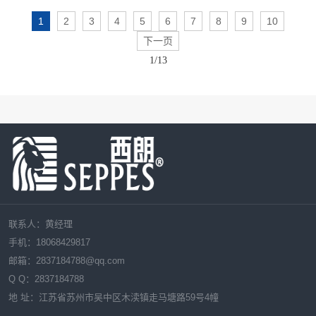
1
2
3
4
5
6
7
8
9
10
下一页
1/13
联系人：黄经理
手机：18068429817
邮箱：
2837184788
@qq.com
Q Q：
2837184788
地 址：江苏省苏州市吴中区木渎镇走马塘路59号4幢