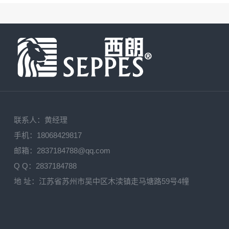
联系人：黄经理
手机：18068429817
邮箱：
2837184788
@qq.com
Q Q：
2837184788
地 址：江苏省苏州市吴中区木渎镇走马塘路59号4幢