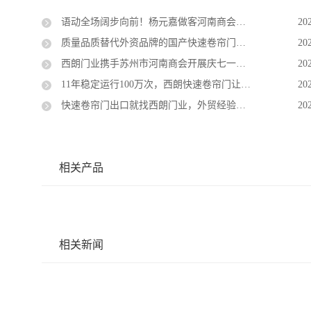
语动全场阔步向前！杨元嘉做客河南商会端午沙龙，解锁商业演讲破局之道
20
质量品质替代外资品牌的国产快速卷帘门厂家：苏州西朗门业
20
西朗门业携手苏州市河南商会开展庆七一党建活动
20
11年稳定运行100万次，西朗快速卷帘门让企业使用更省心
20
快速卷帘门出口就找西朗门业，外贸经验丰富，全球出口74国
20
相关产品
相关新闻