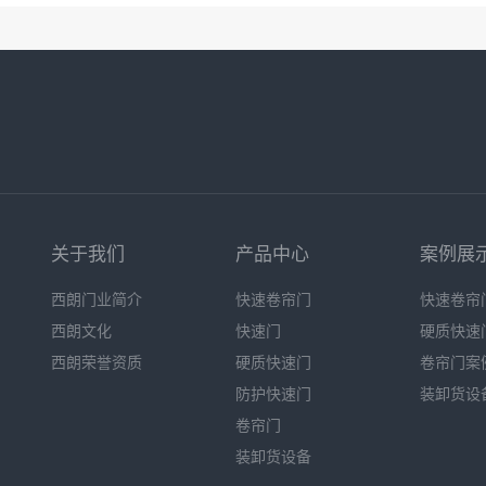
关于我们
产品中心
案例展
西朗门业简介
快速卷帘门
快速卷帘
西朗文化
快速门
硬质快速
西朗荣誉资质
硬质快速门
卷帘门案
防护快速门
装卸货设
卷帘门
装卸货设备