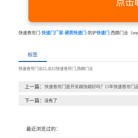
点击
快速卷帘门-
快速门厂家
-
硬质快速门
-防护
快速门
-西朗门业（sepp
标签
快速卷帘门出口
,
出口快速卷帘门
,
西朗门业
上一篇：
快速卷帘门是开关越快越好吗？15年快速卷帘门
下一篇：
没有了
最近浏览过的：