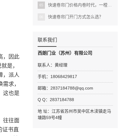
快速卷帘门价格内卷时代，一樘质量不错的快速卷帘门多少钱能买到？
05
快速卷帘门开门方式怎么选？
06
联系我们
西朗门业（苏州）有限公司
高，因此
联系人：黄经理
说就是，
障，派人
手机：18068429817
换需求，
邮箱：
2837184788
@qq.com
，这也是
Q Q：
2837184788
地 址：江苏省苏州市吴中区木渎镇走马
塘路59号4幢
，往往面
的证书直