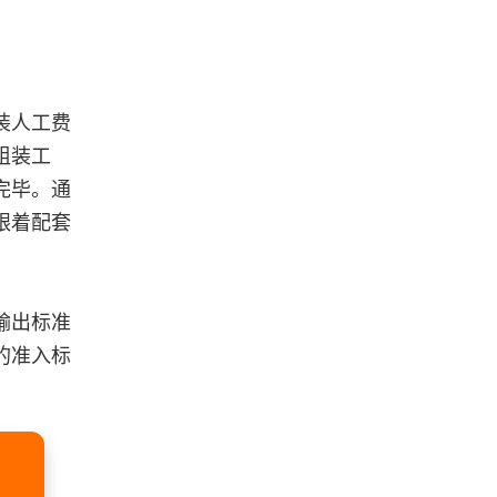
装人工费
组装工
完毕。通
跟着配套
输出标准
的准入标