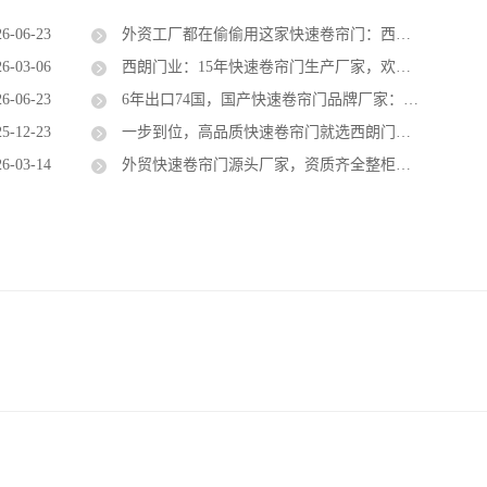
26-06-23
外资工厂都在偷偷用这家快速卷帘门：西朗门业，国产一线品牌
26-03-06
西朗门业：15年快速卷帘门生产厂家，欢迎企业莅临工厂考察
26-06-23
6年出口74国，国产快速卷帘门品牌厂家：苏州西朗门业
25-12-23
一步到位，高品质快速卷帘门就选西朗门业，享终生售后服务
26-03-14
外贸快速卷帘门源头厂家，资质齐全整柜出口，出口80国经验