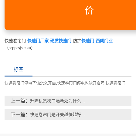
价
快速卷帘门-
快速门厂家
-
硬质快速门
-防护
快速门
-
西朗门业
（seppesjs.com）
标签
快速卷帘门停电了该怎么开启
,
快速卷帘门停电也能开启吗
,
快速卷帘门
上一篇：
升降机货梯口隔断处为什么适合安装PVC快速卷帘门？
下一篇：
快速卷帘门是开关越快越好吗？15年快速卷帘门品牌厂家解析