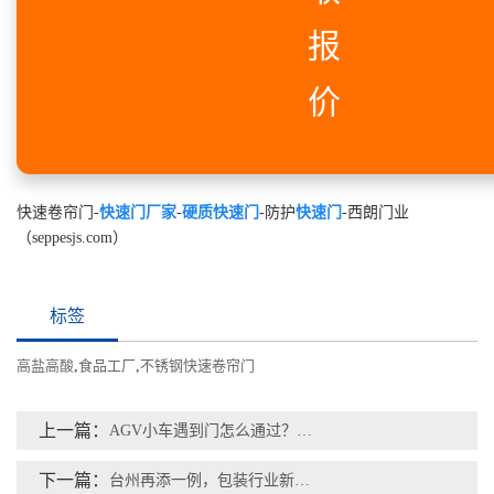
报
价
快速卷帘门-
快速门厂家
-
硬质快速门
-防护
快速门
-西朗门业
（seppesjs.com）
标签
高盐高酸
,
食品工厂
,
不锈钢快速卷帘门
上一篇：
AGV小车遇到门怎么通过？西朗快速门提供多信号联动解决方案
下一篇：
台州再添一例，包装行业新建厂房车间安装西朗毛刷快速卷帘门