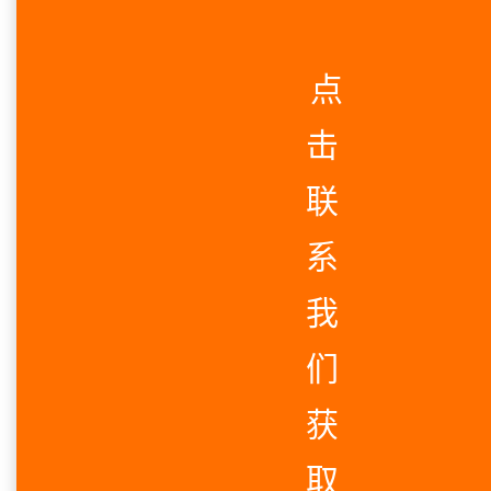
点
击
联
系
我
们
获
取