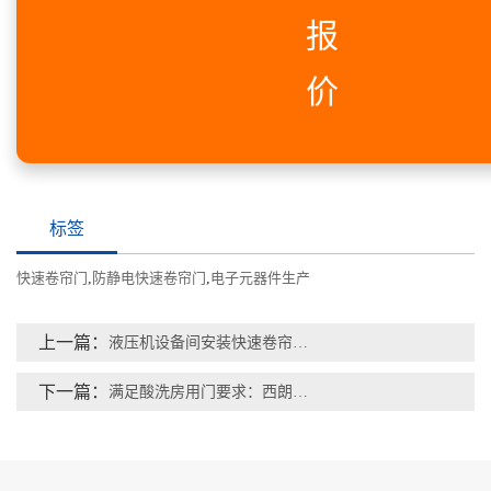
报
价
标签
快速卷帘门
,
防静电快速卷帘门
,
电子元器件生产
上一篇：
液压机设备间安装快速卷帘门，防止物品飞溅保护人员安全
下一篇：
满足酸洗房用门要求：西朗快速门耐腐蚀PVC材质+智能开关系统