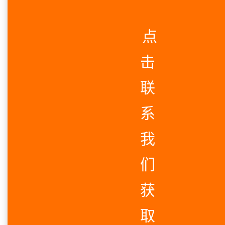
点
击
联
系
我
们
获
取